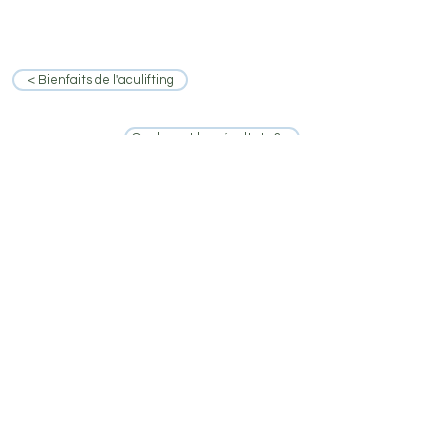
< Bienfaits de l'aculifting
Quels sont les résultats ? >
Lifting par acupuncure
06 08 66 11 12
|
contact@naturalift.fr
Retrouvez moi sur Instagram